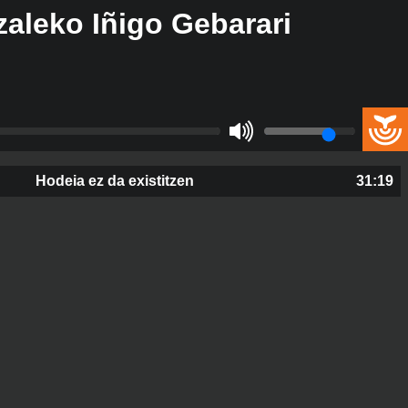
zaleko Iñigo Gebarari
Hodeia ez da existitzen
31:19