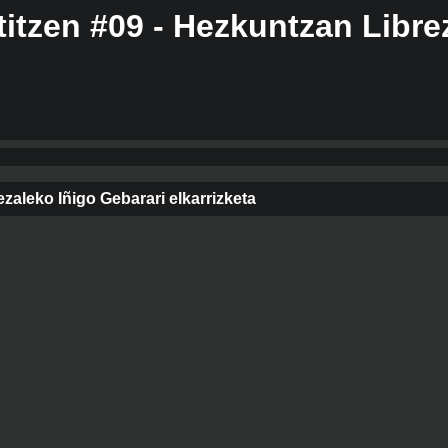
titzen #09 - Hezkuntzan Libre
ezaleko Iñigo Gebarari elkarrizketa