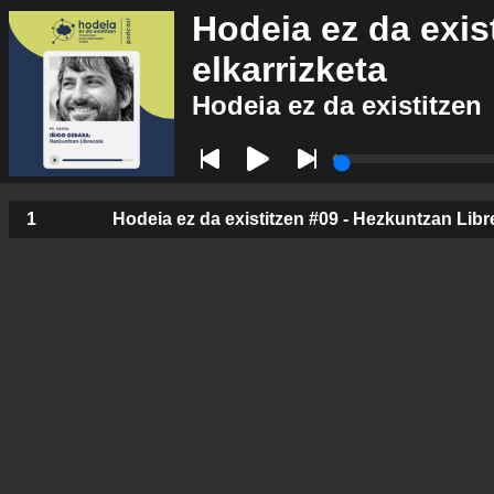
Hodeia ez da exis
elkarrizketa
Hodeia ez da existitzen
1
Hodeia ez da existitzen #09 - Hezkuntzan Libr