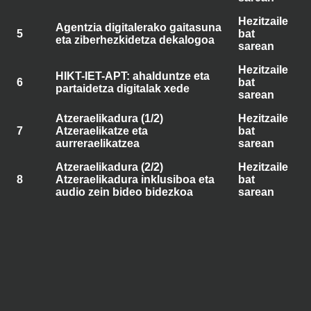
Hezitzaile
Agentzia digitalerako gaitasuna
5
bat
eta ziberhezkidetza dekalogoa
sarean
Hezitzaile
HIKT-IET-APT: ahalduntze eta
6
bat
partaidetza digitalak xede
sarean
Atzeraelikadura (1/2)
Hezitzaile
7
Atzeraelikatze eta
bat
aurreraelikatzea
sarean
Atzeraelikadura (2/2)
Hezitzaile
8
Atzeraelikadura inklusiboa eta
bat
audio zein bideo bidezkoa
sarean